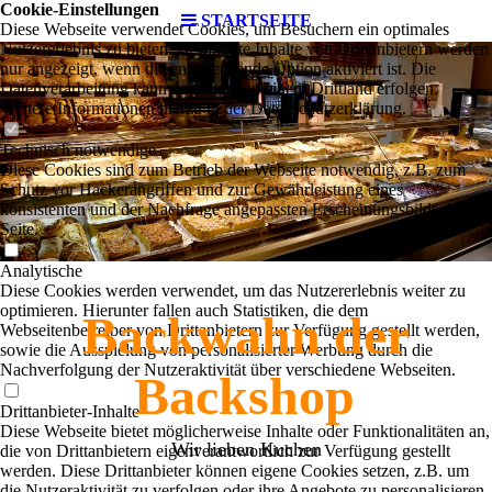
Cookie-Einstellungen
STARTSEITE
Diese Webseite verwendet Cookies, um Besuchern ein optimales
Nutzererlebnis zu bieten. Bestimmte Inhalte von Drittanbietern werden
nur angezeigt, wenn die entsprechende Option aktiviert ist. Die
Datenverarbeitung kann dann auch in einem Drittland erfolgen.
Weitere Informationen hierzu in der Datenschutzerklärung.
-
Technisch notwendige
Diese Cookies sind zum Betrieb der Webseite notwendig, z.B. zum
Schutz vor Hackerangriffen und zur Gewährleistung eines
konsistenten und der Nachfrage angepassten Erscheinungsbilds der
Seite.
Analytische
Diese Cookies werden verwendet, um das Nutzererlebnis weiter zu
optimieren. Hierunter fallen auch Statistiken, die dem
Backwahn
der
Webseitenbetreiber von Drittanbietern zur Verfügung gestellt werden,
sowie die Ausspielung von personalisierter Werbung durch die
Nachverfolgung der Nutzeraktivität über verschiedene Webseiten.
Backshop
Drittanbieter-Inhalte
Diese Webseite bietet möglicherweise Inhalte oder Funktionalitäten an,
Wir lieben Kuchen
die von Drittanbietern eigenverantwortlich zur Verfügung gestellt
werden. Diese Drittanbieter können eigene Cookies setzen, z.B. um
die Nutzeraktivität zu verfolgen oder ihre Angebote zu personalisieren